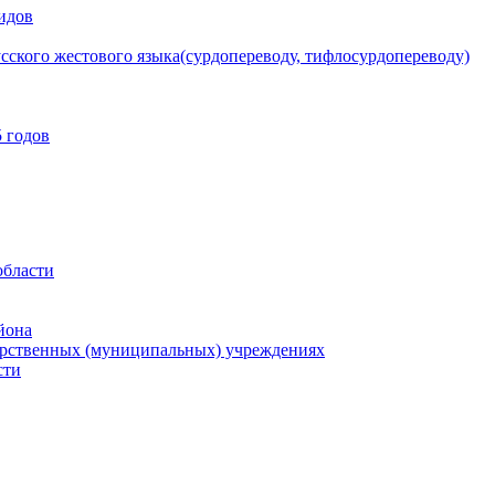
идов
сского жестового языка(сурдопереводу, тифлосурдопереводу)
 годов
области
йона
арственных (муниципальных) учреждениях
сти