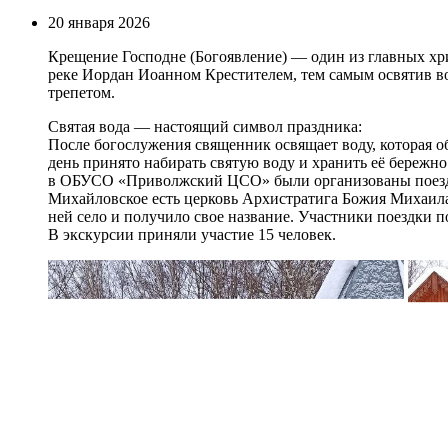
20 января 2026
Крещение Господне (Богоявление) — один из главных хри
реке Иордан Иоанном Крестителем, тем самым освятив в
трепетом.
Святая вода — настоящий символ праздника:
После богослужения священник освящает воду, которая об
день принято набирать святую воду и хранить её бережн
в ОБУСО «Приволжский ЦСО» были организованы поездки 
Михайловское есть церковь Архистратига Божия Михаила,
ней село и получило свое название. Участники поездки п
В экскурсии приняли участие 15 человек.