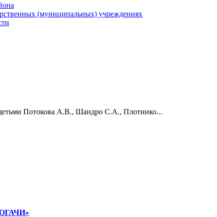
йона
арственных (муниципальных) учреждениях
сти
етьми Потокова А.В., Шандро С.А., Плотнико...
РОГАЧИ»