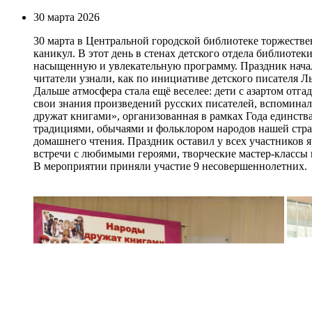
30 марта 2026
30 марта в Центральной городской библиотеке торжеств
каникул. В этот день в стенах детского отдела библиотек
насыщенную и увлекательную программу. Праздник началс
читатели узнали, как по инициативе детского писателя 
Дальше атмосфера стала ещё веселее: дети с азартом отг
свои знания произведений русских писателей, вспомина
дружат книгами», организованная в рамках Года единств
традициями, обычаями и фольклором народов нашей стра
домашнего чтения. Праздник оставил у всех участников 
встречи с любимыми героями, творческие мастер‑классы
В мероприятии приняли участие 9 несовершеннолетних.