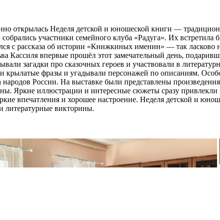
енно открылась Неделя детской и юношеской книги — традицион
и собрались участники семейного клуба «Радуга». Их встретила б
я с рассказа об истории «Книжкиных именин» — так ласково на
Льва Кассиля впервые прошёл этот замечательный день, подаривш
адывали загадки про сказочных героев и участвовали в литерату
ли крылатые фразы и угадывали персонажей по описаниям. Осо
а народов России. На выставке были представлены произведения
ны. Яркие иллюстрации и интересные сюжеты сразу привлекли 
яркие впечатления и хорошее настроение. Неделя детской и юно
 и литературные викторины.