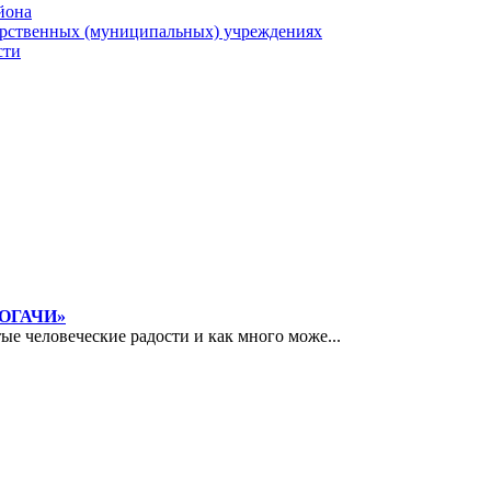
йона
арственных (муниципальных) учреждениях
сти
РОГАЧИ»
ые человеческие радости и как много може...