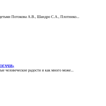
етьми Потокова А.В., Шандро С.А., Плотнико...
РОГАЧИ»
ые человеческие радости и как много може...