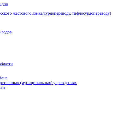
идов
сского жестового языка(сурдопереводу, тифлосурдопереводу)
 годов
области
йона
арственных (муниципальных) учреждениях
сти